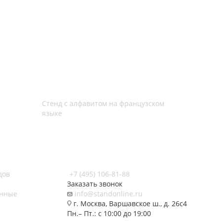
Стенд с алфавитом на французском
языке
дов
+7 (495) 106-81-88
Заказать звонок
нные
info@standonline.ru
г. Москва, Варшавское ш., д. 26с4
Пн.– Пт.: с 10:00 до 19:00