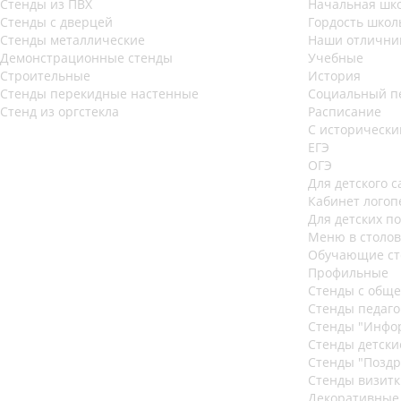
Стенды из ПВХ
Начальная шк
Стенды с дверцей
Гордость школ
Стенды металлические
Наши отлични
Демонстрационные стенды
Учебные
Строительные
История
Стенды перекидные настенные
Социальный п
Стенд из оргстекла
Расписание
С историческ
ЕГЭ
ОГЭ
Для детского с
Кабинет логоп
Для детских п
Меню в столо
Обучающие с
Профильные
Стенды с общ
Стенды педаго
Стенды "Инфо
Стенды детски
Стенды "Поздр
Стенды визитк
Декоративные