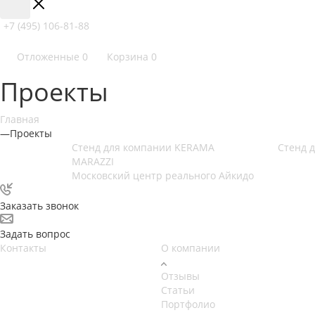
+7 (495) 106-81-88
Отложенные
0
Корзина
0
Проекты
Главная
—
Проекты
Стенд для компании KERAMA
Стенд 
MARAZZI
Московский центр реального Айкидо
Заказать звонок
Задать вопрос
Контакты
О компании
Отзывы
Статьи
Портфолио