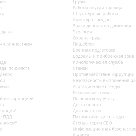
ола
Грузы
ы
Работы внутри колодца
ки
Штукатурные работы
Арматура сосудов
Знаки дорожного движения
едагог
Экология
Охрана труда
ими личностями
Пищеблок
Военная подготовка
Водоемы и прибрежная зона
ада
Кинологическая служба
еда, психолога
Станки
оделок
Противодействие коррупции
вой
Безопасность выполнения ра
тенды
Агитационные стенды
Рекламные стенды
ей информацией
По воинскому учету
га
Доска почета
рмация"
Для плакатов
е ПДД
Патриотические стенды
авляем"
Стенды герои СВО
и
Информационная безопаснос
8 марта