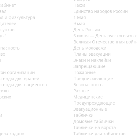
кабинет
Пасха
зал
Единство народов России
л и физкультура
1 Мая
дителей
9 мая
исунков
День России
ды"
6 июня — День русского язык
Великая Отечественная войн
пасность
День молодежи
тво
Планы эвакуации
ы
Знаки и наклейки
Запрещающие
кой организации
Пожарные
стенды для врачей
Предписывающие
стенды для пациентов
Безопасность
силы
Разные
рских
Медицинские
Предупреждающие
Эвакуационные
и
Таблички
Домовые таблички
Таблички на ворота
дела кадров
Таблички для кабинетов