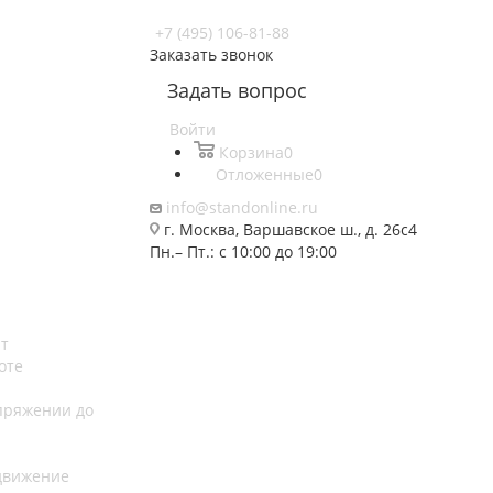
+7 (495) 106-81-88
Заказать звонок
Задать вопрос
Войти
Корзина
0
Отложенные
0
info@standonline.ru
г. Москва, Варшавское ш., д. 26с4
Пн.– Пт.: с 10:00 до 19:00
нт
оте
пряжении до
 движение