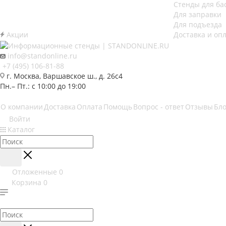
Стенды для ба
Для заправки
Для подъезда
Акции
Доставка и оп
info@standonline.ru
+7 (495) 106-81-88
г. Москва, Варшавское ш., д. 26с4
Пн.– Пт.: с 10:00 до 19:00
О компании
Доставка
Оплата
Помощь
Вопрос - ответ
Отзывы
Бло
Войти
Каталог
Отложенные
0
Корзина
0