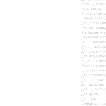
Медицинский 
Музыкальный 
Спортивный за
Стенды для ро
Для детских р
"Уголок приро
Методические
Пожарная безо
Наше творчес
Для автошкол
Для общепита
Для медицинс
Медицинские 
Медицинские 
Вооруженные 
Для автомасте
Для полиции
Для магазина
Для библиотек
Для музея
Для офиса
Стенды для от