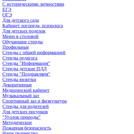
С историческими личностями
ЕГЭ
ОГЭ
Для детского сада
Кабинет логопеда, психолога
Для детских поделок
Меню в столовой
Обучающие стенды
Профильные
Стенды с общей информацией
Стенды педагога
Стенды "Информация"
Стенды детские ПДД
Стенды "Поздравляем"
Стенды визитки
Декоративные
Медицинский кабинет
Музыкальный зал
Спортивный зал и физкультура
Стенды для родителей
Для детских рисунков
"Уголок природы"
Методические
Пожарная безопасность
Наше творчество