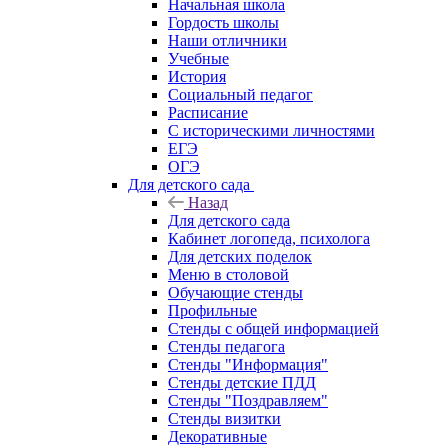
Начальная школа
Гордость школы
Наши отличники
Учебные
История
Социальный педагог
Расписание
С историческими личностями
ЕГЭ
ОГЭ
Для детского сада
Назад
Для детского сада
Кабинет логопеда, психолога
Для детских поделок
Меню в столовой
Обучающие стенды
Профильные
Стенды с общей информацией
Стенды педагога
Стенды "Информация"
Стенды детские ПДД
Стенды "Поздравляем"
Стенды визитки
Декоративные