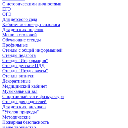
С историческими личностями
ЕГЭ
ОГЭ
Для детского сада
Кабинет логопеда, психолога
Для детских поделок
Меню в столовой
Обучающие стенды
Профильные
Стенды с общей информацией
Стенды педагога
Стенды "Информация"
Стенды детские ПДД
Стенды "Поздравляем"
Стенды визитки
Декоративные
Медицинский кабинет
Музыкальный зал
Спортивный зал и физкультура
Стенды для родителей
Для детских рисунков
"Уголок природы"
Методические
Пожарная безопасность
Наше творчество