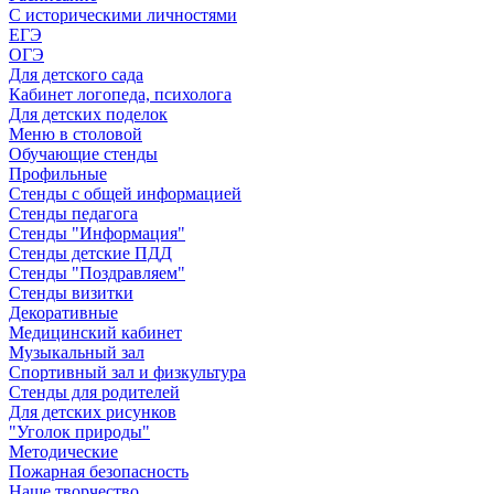
С историческими личностями
ЕГЭ
ОГЭ
Для детского сада
Кабинет логопеда, психолога
Для детских поделок
Меню в столовой
Обучающие стенды
Профильные
Стенды с общей информацией
Стенды педагога
Стенды "Информация"
Стенды детские ПДД
Стенды "Поздравляем"
Стенды визитки
Декоративные
Медицинский кабинет
Музыкальный зал
Спортивный зал и физкультура
Стенды для родителей
Для детских рисунков
"Уголок природы"
Методические
Пожарная безопасность
Наше творчество