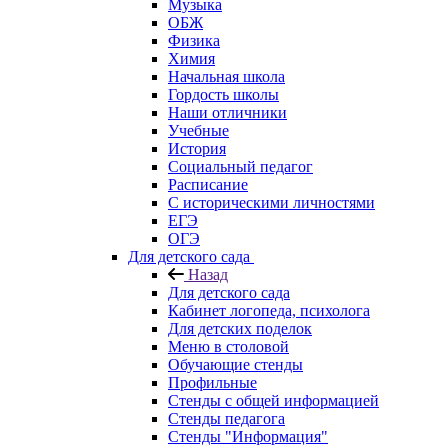
Музыка
ОБЖ
Физика
Химия
Начальная школа
Гордость школы
Наши отличники
Учебные
История
Социальный педагог
Расписание
С историческими личностями
ЕГЭ
ОГЭ
Для детского сада
Назад
Для детского сада
Кабинет логопеда, психолога
Для детских поделок
Меню в столовой
Обучающие стенды
Профильные
Стенды с общей информацией
Стенды педагога
Стенды "Информация"