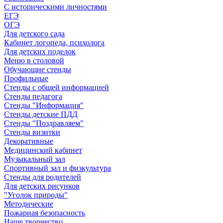
С историческими личностями
ЕГЭ
ОГЭ
Для детского сада
Кабинет логопеда, психолога
Для детских поделок
Меню в столовой
Обучающие стенды
Профильные
Стенды с общей информацией
Стенды педагога
Стенды "Информация"
Стенды детские ПДД
Стенды "Поздравляем"
Стенды визитки
Декоративные
Медицинский кабинет
Музыкальный зал
Спортивный зал и физкультура
Стенды для родителей
Для детских рисунков
"Уголок природы"
Методические
Пожарная безопасность
Наше творчество