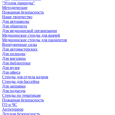
"Уголок природы"
Методические
Пожарная безопасность
Наше творчество
Для автошколы
Для общепита
Для медицинской организации
Медицинские стенды для врачей
Медицинские стенды для пациентов
Вооруженные силы
Для автомастерских
Для полиции
Для магазина
Для библиотеки
Для музея
Для офиса
Стенды для отдела кадров
Стенды для бассейна
Для заправки
Для подъезда
Стенды по тематикам
Пожарная безопасность
ГО и ЧС
Антитеррор
Детская безопасность