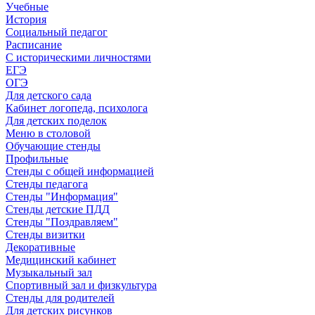
Учебные
История
Социальный педагог
Расписание
С историческими личностями
ЕГЭ
ОГЭ
Для детского сада
Кабинет логопеда, психолога
Для детских поделок
Меню в столовой
Обучающие стенды
Профильные
Стенды с общей информацией
Стенды педагога
Стенды "Информация"
Стенды детские ПДД
Стенды "Поздравляем"
Стенды визитки
Декоративные
Медицинский кабинет
Музыкальный зал
Спортивный зал и физкультура
Стенды для родителей
Для детских рисунков