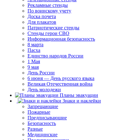
Рекламные стенды
По воинскому учету
Доска почета
Для плакатов
Патриотические стенды
Стенды герои СВО
Информационная безопасность
8 марта
Пасха
Единство народов России
1 Мая
9 мая
День России
6 июня — День русского языка
Великая Отечественная война
День молодежи
Планы эвакуации
Знаки и наклейки
Запрещающие
Пожарные
Предписывающие
Безопасность
Разные
Медицинские