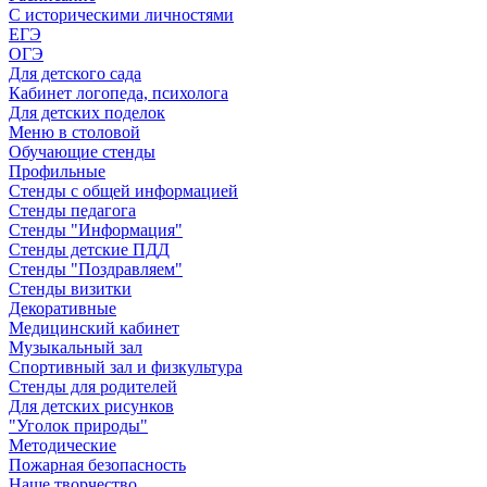
С историческими личностями
ЕГЭ
ОГЭ
Для детского сада
Кабинет логопеда, психолога
Для детских поделок
Меню в столовой
Обучающие стенды
Профильные
Стенды с общей информацией
Стенды педагога
Стенды "Информация"
Стенды детские ПДД
Стенды "Поздравляем"
Стенды визитки
Декоративные
Медицинский кабинет
Музыкальный зал
Спортивный зал и физкультура
Стенды для родителей
Для детских рисунков
"Уголок природы"
Методические
Пожарная безопасность
Наше творчество