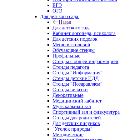
ЕГЭ
ОГЭ
Для детского сада
Назад
Для детского сада
Кабинет логопеда, психолога
Для детских поделок
Меню в столовой
Обучающие стенды
Профильные
Стенды с общей информацией
Стенды педагога
Стенды "Информация"
Стенды детские ПДД
Стенды "Поздравляем"
Стенды визитки
Декоративные
Медицинский кабинет
Музыкальный зал
Спортивный зал и физкультура
Стенды для родителей
Для детских рисунков
"Уголок природы"
Методические