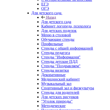
ЕГЭ
ОГЭ
Для детского сада
Назад
Для детского сада
Кабинет логопеда, психолога
Для детских поделок
Меню в столовой
Обучающие стенды
Профильные
Стенды с общей информацией
Стенды педагога
Стенды "Информация"
Стенды детские ПДД
Стенды "Поздравляем"
Стенды визитки
Декоративные
Медицинский кабинет
Музыкальный зал
Спортивный зал и физкультура
Стенды для родителей
Для детских рисунков
"Уголок природы"
Методические