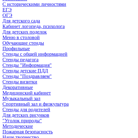
С историческими личностями
ЕГЭ
ОГЭ
Для детского сада
Кабинет логопеда, психолога
Для детских поделок
Меню в столовой
Обучающие стенды
Профильные
Стенды с общей информацией
Стенды педагога
Стенды "Информация"
Стенды детские ПДД
Стенды "Поздравляем"
Стенды визитки
Декоративные
Медицинский кабинет
Музыкальный зал
Спортивный зал и физкультура
Стенды для родителей
Для детских рисунков
"Уголок природы"
Методические
Пожарная безопасность
Наше творчество