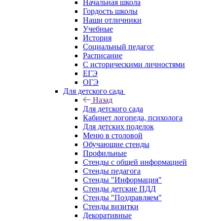
Начальная школа
Гордость школы
Наши отличники
Учебные
История
Социальный педагог
Расписание
С историческими личностями
ЕГЭ
ОГЭ
Для детского сада
Назад
Для детского сада
Кабинет логопеда, психолога
Для детских поделок
Меню в столовой
Обучающие стенды
Профильные
Стенды с общей информацией
Стенды педагога
Стенды "Информация"
Стенды детские ПДД
Стенды "Поздравляем"
Стенды визитки
Декоративные