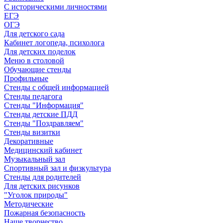
С историческими личностями
ЕГЭ
ОГЭ
Для детского сада
Кабинет логопеда, психолога
Для детских поделок
Меню в столовой
Обучающие стенды
Профильные
Стенды с общей информацией
Стенды педагога
Стенды "Информация"
Стенды детские ПДД
Стенды "Поздравляем"
Стенды визитки
Декоративные
Медицинский кабинет
Музыкальный зал
Спортивный зал и физкультура
Стенды для родителей
Для детских рисунков
"Уголок природы"
Методические
Пожарная безопасность
Наше творчество