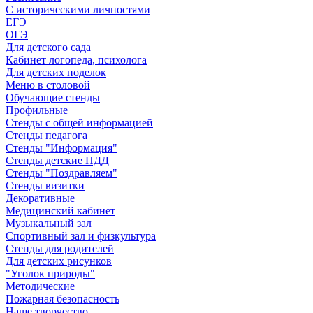
С историческими личностями
ЕГЭ
ОГЭ
Для детского сада
Кабинет логопеда, психолога
Для детских поделок
Меню в столовой
Обучающие стенды
Профильные
Стенды с общей информацией
Стенды педагога
Стенды "Информация"
Стенды детские ПДД
Стенды "Поздравляем"
Стенды визитки
Декоративные
Медицинский кабинет
Музыкальный зал
Спортивный зал и физкультура
Стенды для родителей
Для детских рисунков
"Уголок природы"
Методические
Пожарная безопасность
Наше творчество