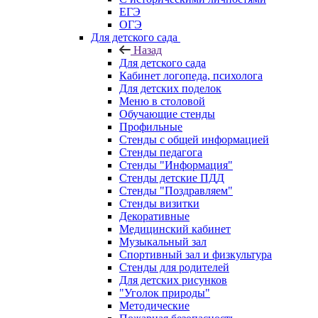
ЕГЭ
ОГЭ
Для детского сада
Назад
Для детского сада
Кабинет логопеда, психолога
Для детских поделок
Меню в столовой
Обучающие стенды
Профильные
Стенды с общей информацией
Стенды педагога
Стенды "Информация"
Стенды детские ПДД
Стенды "Поздравляем"
Стенды визитки
Декоративные
Медицинский кабинет
Музыкальный зал
Спортивный зал и физкультура
Стенды для родителей
Для детских рисунков
"Уголок природы"
Методические