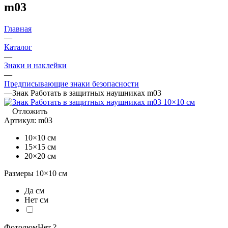
m03
Главная
—
Каталог
—
Знаки и наклейки
—
Предписывающие знаки безопасности
—
Знак Работать в защитных наушниках m03
Отложить
Артикул:
m03
10×10 см
15×15 см
20×20 см
Размеры
10×10
см
Да см
Нет см
Фотолюм
Нет
?