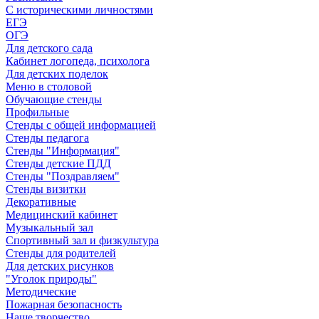
С историческими личностями
ЕГЭ
ОГЭ
Для детского сада
Кабинет логопеда, психолога
Для детских поделок
Меню в столовой
Обучающие стенды
Профильные
Стенды с общей информацией
Стенды педагога
Стенды "Информация"
Стенды детские ПДД
Стенды "Поздравляем"
Стенды визитки
Декоративные
Медицинский кабинет
Музыкальный зал
Спортивный зал и физкультура
Стенды для родителей
Для детских рисунков
"Уголок природы"
Методические
Пожарная безопасность
Наше творчество