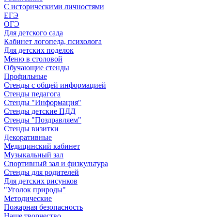
С историческими личностями
ЕГЭ
ОГЭ
Для детского сада
Кабинет логопеда, психолога
Для детских поделок
Меню в столовой
Обучающие стенды
Профильные
Стенды с общей информацией
Стенды педагога
Стенды "Информация"
Стенды детские ПДД
Стенды "Поздравляем"
Стенды визитки
Декоративные
Медицинский кабинет
Музыкальный зал
Спортивный зал и физкультура
Стенды для родителей
Для детских рисунков
"Уголок природы"
Методические
Пожарная безопасность
Наше творчество