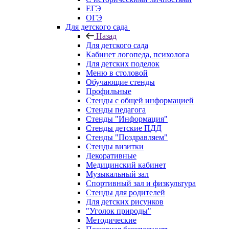
ЕГЭ
ОГЭ
Для детского сада
Назад
Для детского сада
Кабинет логопеда, психолога
Для детских поделок
Меню в столовой
Обучающие стенды
Профильные
Стенды с общей информацией
Стенды педагога
Стенды "Информация"
Стенды детские ПДД
Стенды "Поздравляем"
Стенды визитки
Декоративные
Медицинский кабинет
Музыкальный зал
Спортивный зал и физкультура
Стенды для родителей
Для детских рисунков
"Уголок природы"
Методические