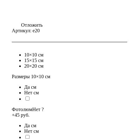
Отложить
Артикул:
e20
10×10 см
15×15 см
20×20 см
Размеры
10×10
см
Да см
Нет см
Фотолюм
Нет
?
+45 руб.
Да см
Нет см