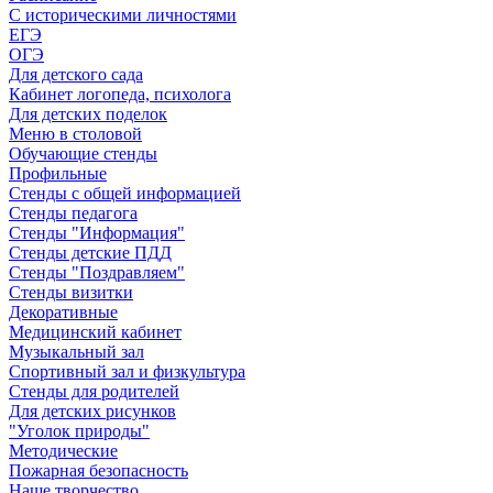
С историческими личностями
ЕГЭ
ОГЭ
Для детского сада
Кабинет логопеда, психолога
Для детских поделок
Меню в столовой
Обучающие стенды
Профильные
Стенды с общей информацией
Стенды педагога
Стенды "Информация"
Стенды детские ПДД
Стенды "Поздравляем"
Стенды визитки
Декоративные
Медицинский кабинет
Музыкальный зал
Спортивный зал и физкультура
Стенды для родителей
Для детских рисунков
"Уголок природы"
Методические
Пожарная безопасность
Наше творчество