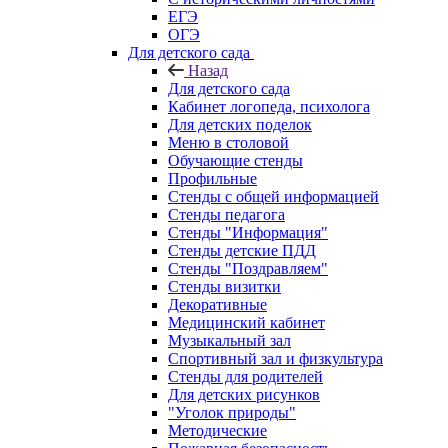
ЕГЭ
ОГЭ
Для детского сада
Назад
Для детского сада
Кабинет логопеда, психолога
Для детских поделок
Меню в столовой
Обучающие стенды
Профильные
Стенды с общей информацией
Стенды педагога
Стенды "Информация"
Стенды детские ПДД
Стенды "Поздравляем"
Стенды визитки
Декоративные
Медицинский кабинет
Музыкальный зал
Спортивный зал и физкультура
Стенды для родителей
Для детских рисунков
"Уголок природы"
Методические