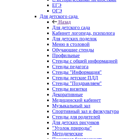
ЕГЭ
ОГЭ
Для детского сада
Назад
Для детского сада
Кабинет логопеда, психолога
Для детских поделок
Меню в столовой
Обучающие стенды
Профильные
Стенды с общей информацией
Стенды педагога
Стенды "Информация"
Стенды детские ПДД
Стенды "Поздравляем"
Стенды визитки
Декоративные
Медицинский кабинет
Музыкальный зал
Спортивный зал и физкультура
Стенды для родителей
Для детских рисунков
"Уголок природы"
Методические