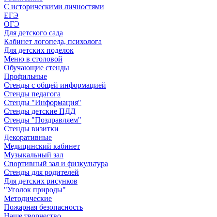
С историческими личностями
ЕГЭ
ОГЭ
Для детского сада
Кабинет логопеда, психолога
Для детских поделок
Меню в столовой
Обучающие стенды
Профильные
Стенды с общей информацией
Стенды педагога
Стенды "Информация"
Стенды детские ПДД
Стенды "Поздравляем"
Стенды визитки
Декоративные
Медицинский кабинет
Музыкальный зал
Спортивный зал и физкультура
Стенды для родителей
Для детских рисунков
"Уголок природы"
Методические
Пожарная безопасность
Наше творчество