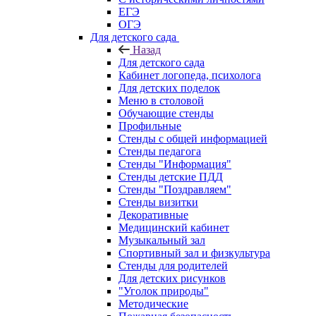
ЕГЭ
ОГЭ
Для детского сада
Назад
Для детского сада
Кабинет логопеда, психолога
Для детских поделок
Меню в столовой
Обучающие стенды
Профильные
Стенды с общей информацией
Стенды педагога
Стенды "Информация"
Стенды детские ПДД
Стенды "Поздравляем"
Стенды визитки
Декоративные
Медицинский кабинет
Музыкальный зал
Спортивный зал и физкультура
Стенды для родителей
Для детских рисунков
"Уголок природы"
Методические