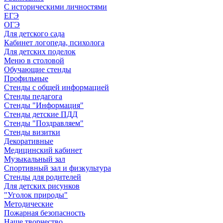
С историческими личностями
ЕГЭ
ОГЭ
Для детского сада
Кабинет логопеда, психолога
Для детских поделок
Меню в столовой
Обучающие стенды
Профильные
Стенды с общей информацией
Стенды педагога
Стенды "Информация"
Стенды детские ПДД
Стенды "Поздравляем"
Стенды визитки
Декоративные
Медицинский кабинет
Музыкальный зал
Спортивный зал и физкультура
Стенды для родителей
Для детских рисунков
"Уголок природы"
Методические
Пожарная безопасность
Наше творчество