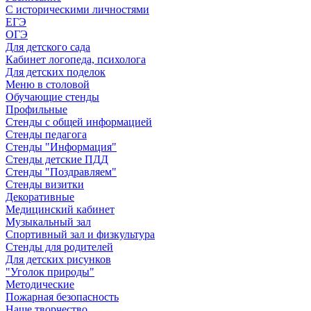
С историческими личностями
ЕГЭ
ОГЭ
Для детского сада
Кабинет логопеда, психолога
Для детских поделок
Меню в столовой
Обучающие стенды
Профильные
Стенды с общей информацией
Стенды педагога
Стенды "Информация"
Стенды детские ПДД
Стенды "Поздравляем"
Стенды визитки
Декоративные
Медицинский кабинет
Музыкальный зал
Спортивный зал и физкультура
Стенды для родителей
Для детских рисунков
"Уголок природы"
Методические
Пожарная безопасность
Наше творчество