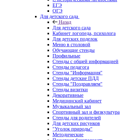
ЕГЭ
ОГЭ
Для детского сада
Назад
Для детского сада
Кабинет логопеда, психолога
Для детских поделок
Меню в столовой
Обучающие стенды
Профильные
Стенды с общей информацией
Стенды педагога
Стенды "Информация"
Стенды детские ПДД
Стенды "Поздравляем"
Стенды визитки
Декоративные
Медицинский кабинет
Музыкальный зал
Спортивный зал и физкультура
Стенды для родителей
Для детских рисунков
"Уголок природы"
Методические