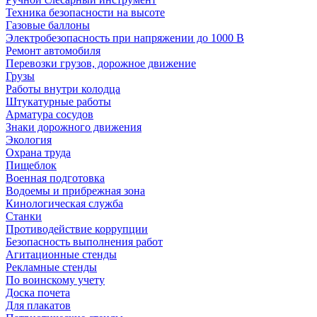
Техника безопасности на высоте
Газовые баллоны
Электробезопасность при напряжении до 1000 В
Ремонт автомобиля
Перевозки грузов, дорожное движение
Грузы
Работы внутри колодца
Штукатурные работы
Арматура сосудов
Знаки дорожного движения
Экология
Охрана труда
Пищеблок
Военная подготовка
Водоемы и прибрежная зона
Кинологическая служба
Станки
Противодействие коррупции
Безопасность выполнения работ
Агитационные стенды
Рекламные стенды
По воинскому учету
Доска почета
Для плакатов