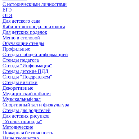
С историческими личностями
ЕГЭ
ОГЭ
Для детского сада
Кабинет логопеда, психолога
Для детских поделок
Меню в столовой
Обучающие стенды
Профильные
Стенды с общей информацией
Стенды педагога
Стенды "Информация"
Стенды детские ПДД
Стенды "Поздравляем"
Стенды визитки
Декоративные
Медицинский кабинет
Музыкальный зал
Спортивный зал и физкультура
Стенды для родителей
Для детских рисунков
"Уголок природы"
Методические
Пожарная безопасность
Наше творчество