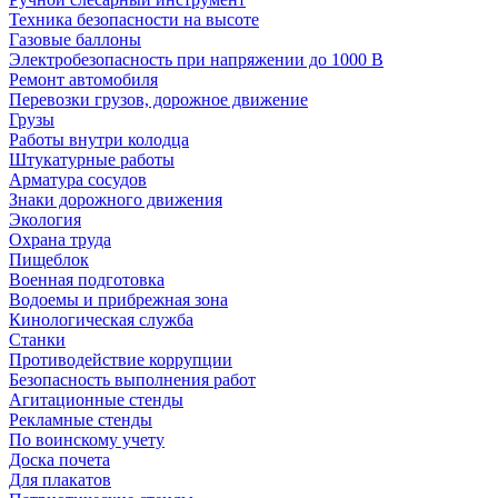
Техника безопасности на высоте
Газовые баллоны
Электробезопасность при напряжении до 1000 В
Ремонт автомобиля
Перевозки грузов, дорожное движение
Грузы
Работы внутри колодца
Штукатурные работы
Арматура сосудов
Знаки дорожного движения
Экология
Охрана труда
Пищеблок
Военная подготовка
Водоемы и прибрежная зона
Кинологическая служба
Станки
Противодействие коррупции
Безопасность выполнения работ
Агитационные стенды
Рекламные стенды
По воинскому учету
Доска почета
Для плакатов