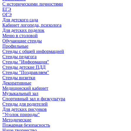
С историческими личностями
ЕГЭ
ОГЭ
Для детского сада
Кабинет логопеда, психолога
Для детских поделок
Меню в столовой
Обучающие стенды
Профильные
Стенды с общей информацией
Стенды педагога
Стенды "Информация"
Стенды детские ПДД
Стенды "Поздравляем"
Стенды визитки
Декоративные
Медицинский кабинет
Музыкальный зал
Спортивный зал и физкультура
Стенды для родителей
Для детских рисунков
"Уголок природы"
Методические
Пожарная безопасность
Наше творчество