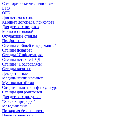
С историческими личностями
ЕГЭ
ОГЭ
Для детского сада
Кабинет логопеда, психолога
Для детских поделок
Меню в столовой
Обучающие стенды
Профильные
Стенды с общей информацией
Стенды педагога
Стенды "Информация"
Стенды детские ПДД
Стенды "Поздравляем"
Стенды визитки
Декоративные
Медицинский кабинет
Музыкальный зал
Спортивный зал и физкультура
Стенды для родителей
Для детских рисунков
"Уголок природы"
Методические
Пожарная безопасность
Наше творчество