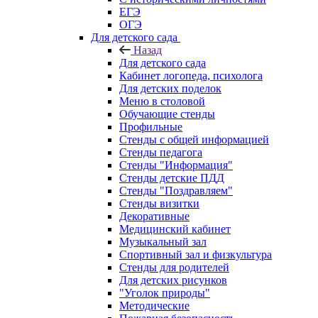
ЕГЭ
ОГЭ
Для детского сада
Назад
Для детского сада
Кабинет логопеда, психолога
Для детских поделок
Меню в столовой
Обучающие стенды
Профильные
Стенды с общей информацией
Стенды педагога
Стенды "Информация"
Стенды детские ПДД
Стенды "Поздравляем"
Стенды визитки
Декоративные
Медицинский кабинет
Музыкальный зал
Спортивный зал и физкультура
Стенды для родителей
Для детских рисунков
"Уголок природы"
Методические