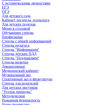
С историческими личностями
ЕГЭ
ОГЭ
Для детского сада
Кабинет логопеда, психолога
Для детских поделок
Меню в столовой
Обучающие стенды
Профильные
Стенды с общей информацией
Стенды педагога
Стенды "Информация"
Стенды детские ПДД
Стенды "Поздравляем"
Стенды визитки
Декоративные
Медицинский кабинет
Музыкальный зал
Спортивный зал и физкультура
Стенды для родителей
Для детских рисунков
"Уголок природы"
Методические
Пожарная безопасность
Наше творчество