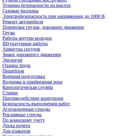
Техника безопасности на высоте
Газовые баллоны
Электробезопасность при напряжении до 1000 В
Ремонт автомобиля
Перевозки грузов, дорожное движение
Грузы
Работы внутри колодца
Штукатурные работы
Арматура сосудов
Знаки дорожного движения
Экология
Охрана труда
Пищеблок
Военная подготовка
Водоемы и прибрежная зона
Кинологическая служба
Станки
Противодействие коррупции
Безопасность выполнения работ
Агитационные стенды
Рекламные стенды
По воинскому учету
Доска почета
Для плакатов