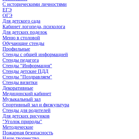
С историческими личностями
ЕГЭ
ОГЭ
Для детского сада
Кабинет логопеда, психолога
Для детских поделок
Меню в столовой
Обучающие стенды
Профильные
Стенды с общей информацией
Стенды педагога
Стенды "Информация"
Стенды детские ПДД
Стенды "Поздравляем"
Стенды визитки
Декоративные
Медицинский кабинет
Музыкальный зал
Спортивный зал и физкультура
Стенды для родителей
Для детских рисунков
"Уголок природы"
Методические
Пожарная безопасность
Наше творчество