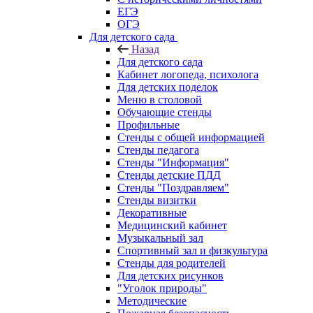
ЕГЭ
ОГЭ
Для детского сада
Назад
Для детского сада
Кабинет логопеда, психолога
Для детских поделок
Меню в столовой
Обучающие стенды
Профильные
Стенды с общей информацией
Стенды педагога
Стенды "Информация"
Стенды детские ПДД
Стенды "Поздравляем"
Стенды визитки
Декоративные
Медицинский кабинет
Музыкальный зал
Спортивный зал и физкультура
Стенды для родителей
Для детских рисунков
"Уголок природы"
Методические