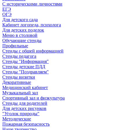
С историческими личностями
ЕГЭ
ОГЭ
Для детского сада
Кабинет логопеда, психолога
Для детских поделок
Меню в столовой
Обучающие стенды
Профильные
Стенды с общей информацией
Стенды педагога
Стенды "Информация"
Стенды детские ПДД
Стенды "Поздравляем"
Стенды визитки
Декоративные
Медицинский кабинет
Музыкальный зал
Спортивный зал и физкультура
Стенды для родителей
Для детских рисунков
"Уголок природы"
Методические
Пожарная безопасность
Наше творчество