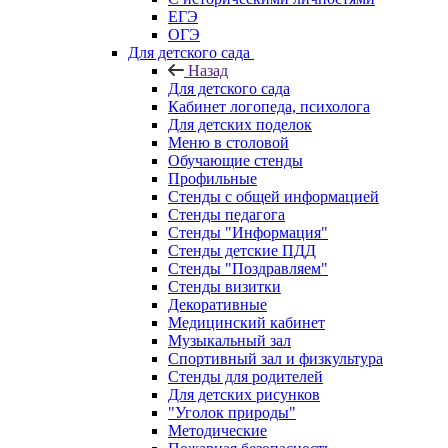
ЕГЭ
ОГЭ
Для детского сада
Назад
Для детского сада
Кабинет логопеда, психолога
Для детских поделок
Меню в столовой
Обучающие стенды
Профильные
Стенды с общей информацией
Стенды педагога
Стенды "Информация"
Стенды детские ПДД
Стенды "Поздравляем"
Стенды визитки
Декоративные
Медицинский кабинет
Музыкальный зал
Спортивный зал и физкультура
Стенды для родителей
Для детских рисунков
"Уголок природы"
Методические