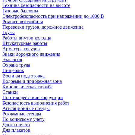
Техника безопасности на высоте
Газовые баллоны
Электробезопасность при напряжении до 1000 В
Ремонт автомобиля
Перевозки грузов, дорожное движение
Грузы
Работы внутри колодца
Штукатурные работы
Арматура сосудов
Знаки дорожного движения
Экология
Охрана труда
Пищеблок
Военная подготовка
Водоемы и прибрежная зона
Кинологическая служба
Станки
Противодействие коррупции
Безопасность выполнения работ
Агитационные стенды
Рекламные стенды
По воинскому учету
Доска почета
Для плакатов