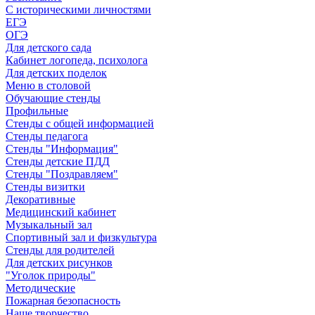
С историческими личностями
ЕГЭ
ОГЭ
Для детского сада
Кабинет логопеда, психолога
Для детских поделок
Меню в столовой
Обучающие стенды
Профильные
Стенды с общей информацией
Стенды педагога
Стенды "Информация"
Стенды детские ПДД
Стенды "Поздравляем"
Стенды визитки
Декоративные
Медицинский кабинет
Музыкальный зал
Спортивный зал и физкультура
Стенды для родителей
Для детских рисунков
"Уголок природы"
Методические
Пожарная безопасность
Наше творчество