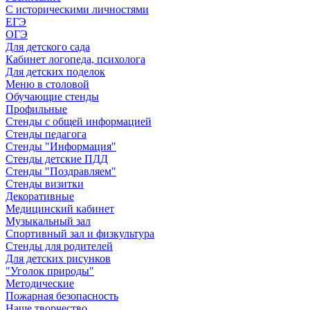
С историческими личностями
ЕГЭ
ОГЭ
Для детского сада
Кабинет логопеда, психолога
Для детских поделок
Меню в столовой
Обучающие стенды
Профильные
Стенды с общей информацией
Стенды педагога
Стенды "Информация"
Стенды детские ПДД
Стенды "Поздравляем"
Стенды визитки
Декоративные
Медицинский кабинет
Музыкальный зал
Спортивный зал и физкультура
Стенды для родителей
Для детских рисунков
"Уголок природы"
Методические
Пожарная безопасность
Наше творчество