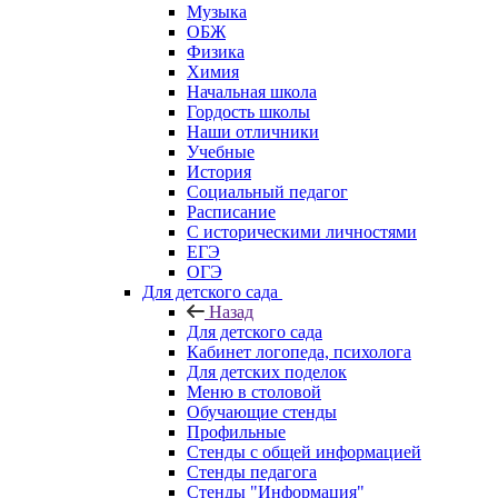
Музыка
ОБЖ
Физика
Химия
Начальная школа
Гордость школы
Наши отличники
Учебные
История
Социальный педагог
Расписание
С историческими личностями
ЕГЭ
ОГЭ
Для детского сада
Назад
Для детского сада
Кабинет логопеда, психолога
Для детских поделок
Меню в столовой
Обучающие стенды
Профильные
Стенды с общей информацией
Стенды педагога
Стенды "Информация"