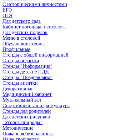
С историческими личностями
ЕГЭ
ОГЭ
Для детского сада
Кабинет логопеда, психолога
Для детских поделок
Меню в столовой
Обучающие стенды
Профильные
Стенды с общей информацией
Стенды педагога
Стенды "Информация"
Стенды детские ПДД
Стенды "Поздравляем"
Стенды визитки
Декоративные
Медицинский кабинет
Музыкальный зал
Спортивный зал и физкультура
Стенды для родителей
Для детских рисунков
"Уголок природы"
Методические
Пожарная безопасность
Наше творчество