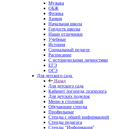
Музыка
ОБЖ
Физика
Химия
Начальная школа
Гордость школы
Наши отличники
Учебные
История
Социальный педагог
Расписание
С историческими личностями
ЕГЭ
ОГЭ
Для детского сада
Назад
Для детского сада
Кабинет логопеда, психолога
Для детских поделок
Меню в столовой
Обучающие стенды
Профильные
Стенды с общей информацией
Стенды педагога
Стенды "Информация"