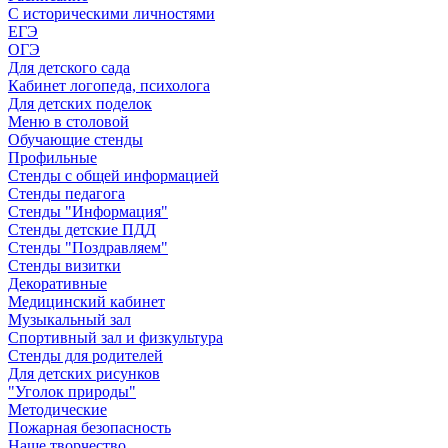
С историческими личностями
ЕГЭ
ОГЭ
Для детского сада
Кабинет логопеда, психолога
Для детских поделок
Меню в столовой
Обучающие стенды
Профильные
Стенды с общей информацией
Стенды педагога
Стенды "Информация"
Стенды детские ПДД
Стенды "Поздравляем"
Стенды визитки
Декоративные
Медицинский кабинет
Музыкальный зал
Спортивный зал и физкультура
Стенды для родителей
Для детских рисунков
"Уголок природы"
Методические
Пожарная безопасность
Наше творчество