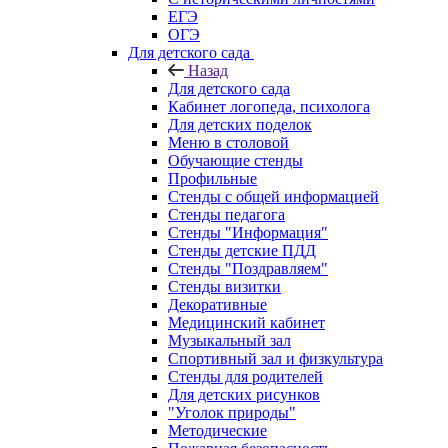
ЕГЭ
ОГЭ
Для детского сада
Назад
Для детского сада
Кабинет логопеда, психолога
Для детских поделок
Меню в столовой
Обучающие стенды
Профильные
Стенды с общей информацией
Стенды педагога
Стенды "Информация"
Стенды детские ПДД
Стенды "Поздравляем"
Стенды визитки
Декоративные
Медицинский кабинет
Музыкальный зал
Спортивный зал и физкультура
Стенды для родителей
Для детских рисунков
"Уголок природы"
Методические