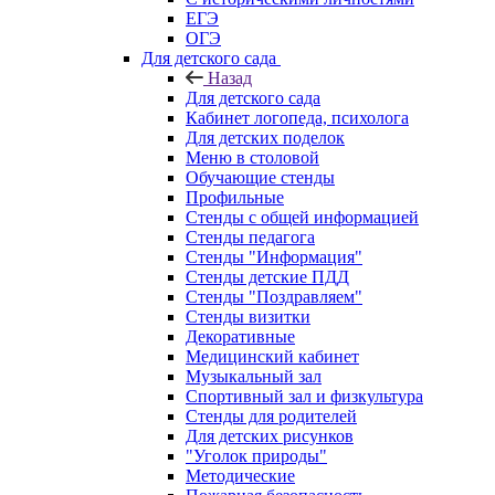
ЕГЭ
ОГЭ
Для детского сада
Назад
Для детского сада
Кабинет логопеда, психолога
Для детских поделок
Меню в столовой
Обучающие стенды
Профильные
Стенды с общей информацией
Стенды педагога
Стенды "Информация"
Стенды детские ПДД
Стенды "Поздравляем"
Стенды визитки
Декоративные
Медицинский кабинет
Музыкальный зал
Спортивный зал и физкультура
Стенды для родителей
Для детских рисунков
"Уголок природы"
Методические