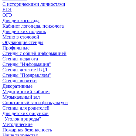
С историческими личностями
ЕГЭ
ОГЭ
Для детского сада
Кабинет логопеда, психолога
Для детских поделок
Меню в столовой
Обучающие стенды
Профильные
Стенды с общей информацией
Стенды педагога
Стенды "Информация"
Стенды детские ПДД
Стенды "Поздравляем"
Стенды визитки
Декоративные
Медицинский кабинет
Музыкальный зал
Спортивный зал и физкультура
Стенды для родителей
Для детских рисунков
"Уголок природы"
Методические
Пожарная безопасность
Наше творчество