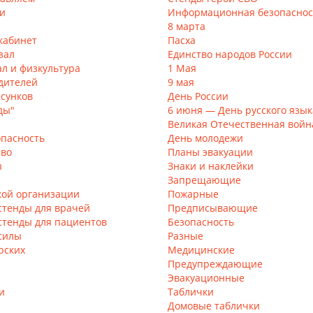
и
Информационная безопаснос
8 марта
кабинет
Пасха
зал
Единство народов России
л и физкультура
1 Мая
дителей
9 мая
исунков
День России
ды"
6 июня — День русского язык
Великая Отечественная войн
пасность
День молодежи
тво
Планы эвакуации
ы
Знаки и наклейки
Запрещающие
кой организации
Пожарные
стенды для врачей
Предписывающие
стенды для пациентов
Безопасность
силы
Разные
рских
Медицинские
Предупреждающие
Эвакуационные
и
Таблички
Домовые таблички