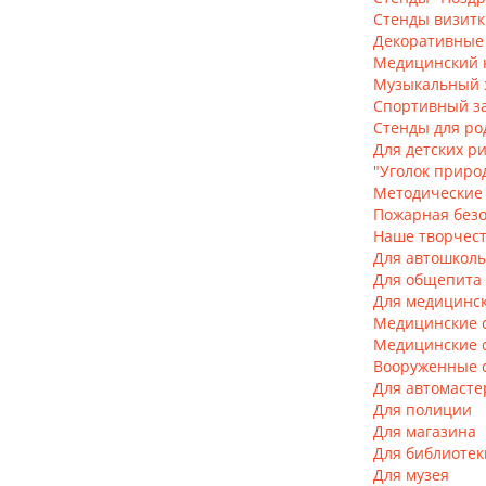
Стенды визитк
Декоративные
Медицинский 
Музыкальный 
Спортивный за
Стенды для ро
Для детских р
"Уголок приро
Методические
Пожарная безо
Наше творчес
Для автошкол
Для общепита
Для медицинс
Медицинские 
Медицинские 
Вооруженные 
Для автомасте
Для полиции
Для магазина
Для библиотек
Для музея