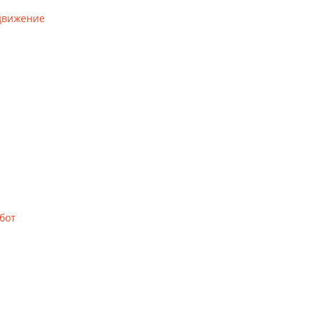
 движение
бот