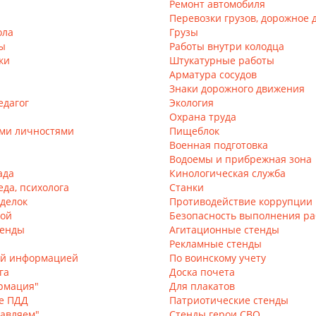
Ремонт автомобиля
Перевозки грузов, дорожное
ола
Грузы
ы
Работы внутри колодца
ки
Штукатурные работы
Арматура сосудов
Знаки дорожного движения
едагог
Экология
Охрана труда
ими личностями
Пищеблок
Военная подготовка
Водоемы и прибрежная зона
ада
Кинологическая служба
еда, психолога
Станки
оделок
Противодействие коррупции
вой
Безопасность выполнения ра
тенды
Агитационные стенды
Рекламные стенды
ей информацией
По воинскому учету
га
Доска почета
рмация"
Для плакатов
е ПДД
Патриотические стенды
авляем"
Стенды герои СВО