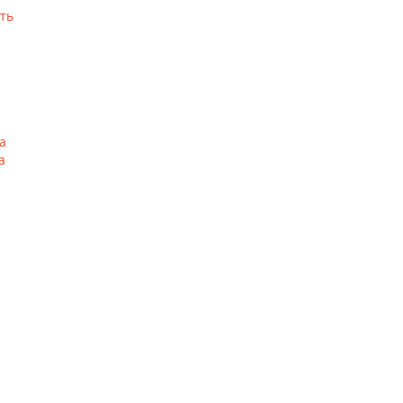
ть
а
а