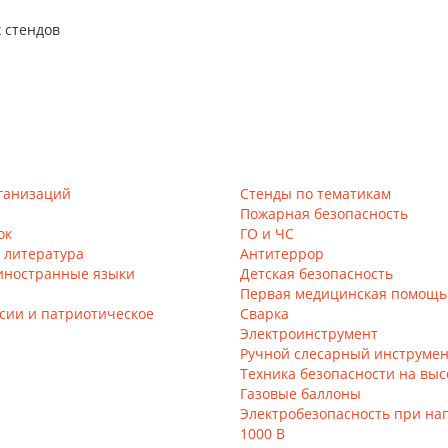
 стендов
ганизаций
Стенды по тематикам
Пожарная безопасность
ок
ГО и ЧС
и литература
Антитеррор
иностранные языки
Детская безопасность
Первая медицинская помощь
сии и патриотическое
Сварка
Электроинструмент
Ручной слесарный инструме
Техника безопасности на выс
Газовые баллоны
Электробезопасность при на
1000 В