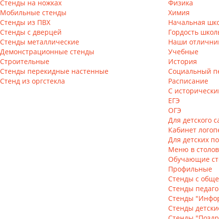
Стенды на ножках
Физика
Мобильные стенды
Химия
Стенды из ПВХ
Начальная шк
Стенды с дверцей
Гордость школ
Стенды металлические
Наши отлични
Демонстрационные стенды
Учебные
Строительные
История
Стенды перекидные настенные
Социальный п
Стенд из оргстекла
Расписание
С историческ
ЕГЭ
ОГЭ
Для детского с
Кабинет логоп
Для детских п
Меню в столо
Обучающие с
Профильные
Стенды с общ
Стенды педаго
Стенды "Инфо
Стенды детски
Стенды "Поздр