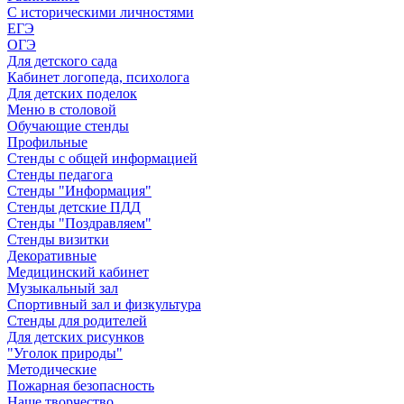
С историческими личностями
ЕГЭ
ОГЭ
Для детского сада
Кабинет логопеда, психолога
Для детских поделок
Меню в столовой
Обучающие стенды
Профильные
Стенды с общей информацией
Стенды педагога
Стенды "Информация"
Стенды детские ПДД
Стенды "Поздравляем"
Стенды визитки
Декоративные
Медицинский кабинет
Музыкальный зал
Спортивный зал и физкультура
Стенды для родителей
Для детских рисунков
"Уголок природы"
Методические
Пожарная безопасность
Наше творчество