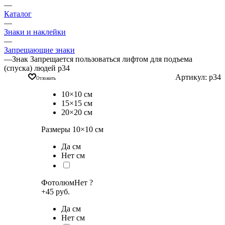
—
Каталог
—
Знаки и наклейки
—
Запрещающие знаки
—
Знак Запрещается пользоваться лифтом для подъема
(спуска) людей p34
Артикул:
p34
Отложить
10×10 см
15×15 см
20×20 см
Размеры
10×10
см
Да см
Нет см
Фотолюм
Нет
?
+45 руб.
Да см
Нет см