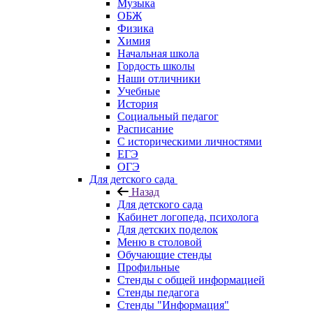
Музыка
ОБЖ
Физика
Химия
Начальная школа
Гордость школы
Наши отличники
Учебные
История
Социальный педагог
Расписание
С историческими личностями
ЕГЭ
ОГЭ
Для детского сада
Назад
Для детского сада
Кабинет логопеда, психолога
Для детских поделок
Меню в столовой
Обучающие стенды
Профильные
Стенды с общей информацией
Стенды педагога
Стенды "Информация"