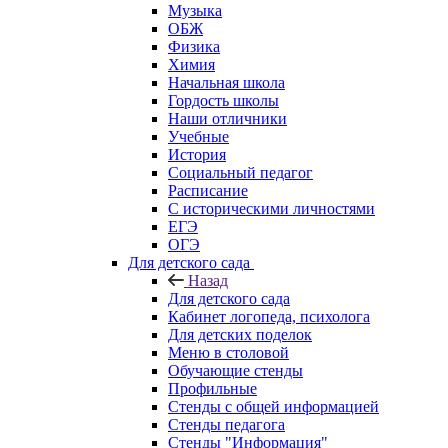
Музыка
ОБЖ
Физика
Химия
Начальная школа
Гордость школы
Наши отличники
Учебные
История
Социальный педагог
Расписание
С историческими личностями
ЕГЭ
ОГЭ
Для детского сада
Назад
Для детского сада
Кабинет логопеда, психолога
Для детских поделок
Меню в столовой
Обучающие стенды
Профильные
Стенды с общей информацией
Стенды педагога
Стенды "Информация"