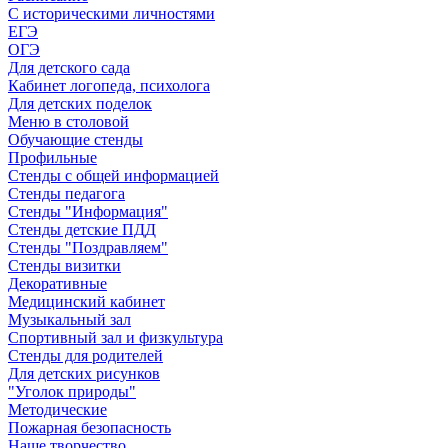
С историческими личностями
ЕГЭ
ОГЭ
Для детского сада
Кабинет логопеда, психолога
Для детских поделок
Меню в столовой
Обучающие стенды
Профильные
Стенды с общей информацией
Стенды педагога
Стенды "Информация"
Стенды детские ПДД
Стенды "Поздравляем"
Стенды визитки
Декоративные
Медицинский кабинет
Музыкальный зал
Спортивный зал и физкультура
Стенды для родителей
Для детских рисунков
"Уголок природы"
Методические
Пожарная безопасность
Наше творчество