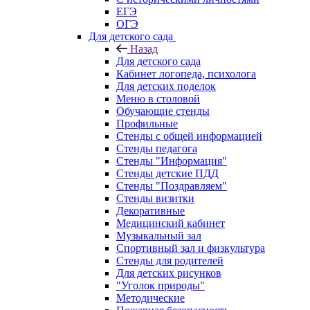
ЕГЭ
ОГЭ
Для детского сада
Назад
Для детского сада
Кабинет логопеда, психолога
Для детских поделок
Меню в столовой
Обучающие стенды
Профильные
Стенды с общей информацией
Стенды педагога
Стенды "Информация"
Стенды детские ПДД
Стенды "Поздравляем"
Стенды визитки
Декоративные
Медицинский кабинет
Музыкальный зал
Спортивный зал и физкультура
Стенды для родителей
Для детских рисунков
"Уголок природы"
Методические