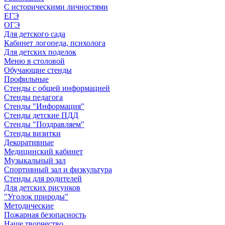
С историческими личностями
ЕГЭ
ОГЭ
Для детского сада
Кабинет логопеда, психолога
Для детских поделок
Меню в столовой
Обучающие стенды
Профильные
Стенды с общей информацией
Стенды педагога
Стенды "Информация"
Стенды детские ПДД
Стенды "Поздравляем"
Стенды визитки
Декоративные
Медицинский кабинет
Музыкальный зал
Спортивный зал и физкультура
Стенды для родителей
Для детских рисунков
"Уголок природы"
Методические
Пожарная безопасность
Наше творчество