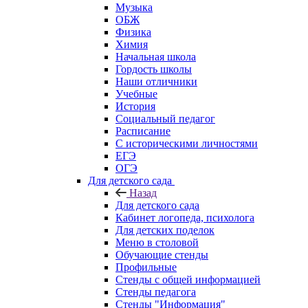
Музыка
ОБЖ
Физика
Химия
Начальная школа
Гордость школы
Наши отличники
Учебные
История
Социальный педагог
Расписание
С историческими личностями
ЕГЭ
ОГЭ
Для детского сада
Назад
Для детского сада
Кабинет логопеда, психолога
Для детских поделок
Меню в столовой
Обучающие стенды
Профильные
Стенды с общей информацией
Стенды педагога
Стенды "Информация"