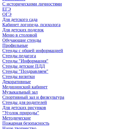
С историческими личностями
ЕГЭ
ОГЭ
Для детского сада
Кабинет логопеда, психолога
Для детских поделок
Меню в столовой
Обучающие стенды
Профильные
Стенды с общей информацией
Стенды педагога
Стенды "Информация"
Стенды детские ПДД
Стенды "Поздравляем"
Стенды визитки
Декоративные
Медицинский кабинет
Музыкальный зал
Спортивный зал и физкультура
Стенды для родителей
Для детских рисунков
"Уголок природы"
Методические
Пожарная безопасность
Наше творчество