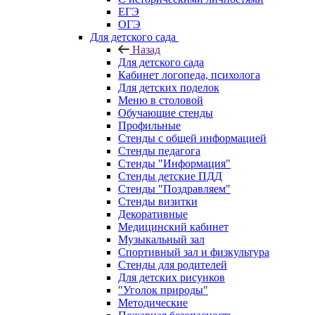
ЕГЭ
ОГЭ
Для детского сада
Назад
Для детского сада
Кабинет логопеда, психолога
Для детских поделок
Меню в столовой
Обучающие стенды
Профильные
Стенды с общей информацией
Стенды педагога
Стенды "Информация"
Стенды детские ПДД
Стенды "Поздравляем"
Стенды визитки
Декоративные
Медицинский кабинет
Музыкальный зал
Спортивный зал и физкультура
Стенды для родителей
Для детских рисунков
"Уголок природы"
Методические