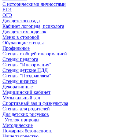
С историческими личностями
ЕГЭ
ОГЭ
Для детского сада
Кабинет логопеда, психолога
Для детских поделок
Меню в столовой
Обучающие стенды
Профильные
Стенды с общей информацией
Стенды педагога
Стенды "Информация"
Стенды детские ПДД
Стенды "Поздравляем"
Стенды визитки
Декоративные
Медицинский кабинет
Музыкальный зал
Спортивный зал и физкультура
Стенды для родителей
Для детских рисунков
"Уголок природы"
Методические
Пожарная безопасность
Наше творчество