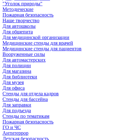
"Уголок природы"
Методические
Пожарная безопасность
Наше творчество
Для автошколы
Для общепита
Для медицинской организации
Медицинские стенды для врачей
Медицинские стенды для пациентов
Вооруженные силы
Для автомастерских
Для полиции
Для магазина
Для библиотеки
Для музея
Для офиса
Стенды для отдела кадров
Стенды для бассейна
Для заправки
Для подъезда
Стенды по тематикам
Пожарная безопасность
ГО и ЧС
Антитеррор
Детская безопасность