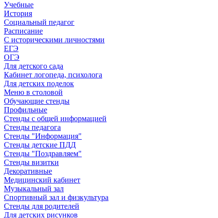
Учебные
История
Социальный педагог
Расписание
С историческими личностями
ЕГЭ
ОГЭ
Для детского сада
Кабинет логопеда, психолога
Для детских поделок
Меню в столовой
Обучающие стенды
Профильные
Стенды с общей информацией
Стенды педагога
Стенды "Информация"
Стенды детские ПДД
Стенды "Поздравляем"
Стенды визитки
Декоративные
Медицинский кабинет
Музыкальный зал
Спортивный зал и физкультура
Стенды для родителей
Для детских рисунков