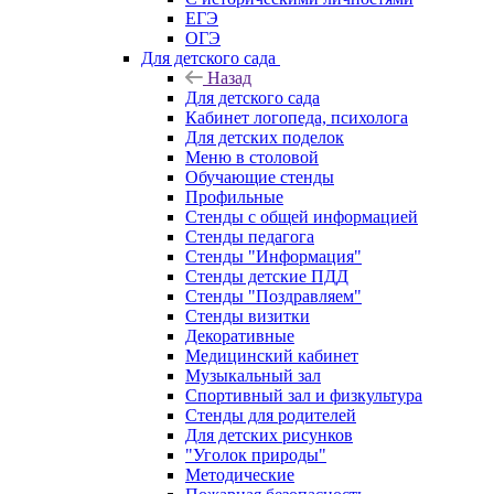
ЕГЭ
ОГЭ
Для детского сада
Назад
Для детского сада
Кабинет логопеда, психолога
Для детских поделок
Меню в столовой
Обучающие стенды
Профильные
Стенды с общей информацией
Стенды педагога
Стенды "Информация"
Стенды детские ПДД
Стенды "Поздравляем"
Стенды визитки
Декоративные
Медицинский кабинет
Музыкальный зал
Спортивный зал и физкультура
Стенды для родителей
Для детских рисунков
"Уголок природы"
Методические