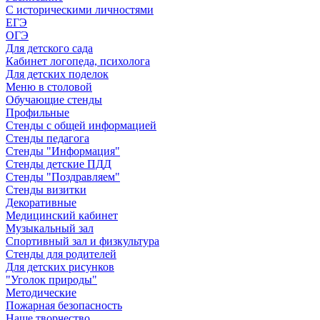
С историческими личностями
ЕГЭ
ОГЭ
Для детского сада
Кабинет логопеда, психолога
Для детских поделок
Меню в столовой
Обучающие стенды
Профильные
Стенды с общей информацией
Стенды педагога
Стенды "Информация"
Стенды детские ПДД
Стенды "Поздравляем"
Стенды визитки
Декоративные
Медицинский кабинет
Музыкальный зал
Спортивный зал и физкультура
Стенды для родителей
Для детских рисунков
"Уголок природы"
Методические
Пожарная безопасность
Наше творчество